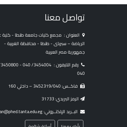
تواصل معنا
العنوان :
مجمع كليات جامعة طنطا - كلية ع
الرياضة – سبرباى - طنطا - محافظة الغربية -
جمهورية مصر العربية
رقم التليفون :
50800/
040
فاكــس: 3452319/040 – داخلي 160
الرمز البريدي: 31733
البــريد الإلكتــروني: dean@phed.tanta.edu.eg
رأيك يهمنا
أسئلة شائعة