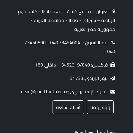
العنوان :
مجمع كليات جامعة طنطا - كلية علوم
الرياضة – سبرباى - طنطا - محافظة الغربية -
جمهورية مصر العربية
رقم التليفون :
3454004/ 040 - 3450800/
040
فاكــس: 3452319/040 – داخلي 160
الرمز البريدي: 31733
البــريد الإلكتــروني: dean@phed.tanta.edu.eg
رأيك يهمنا
أسئلة شائعة