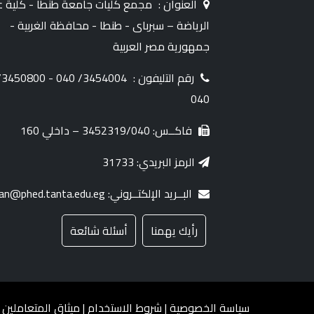
العنوان :
مجمع كليات جامعة طنطا - كلية ع
الرياضة – سبرباى - طنطا - محافظة الغربية -
جمهورية مصر العربية
رقم التليفون :
50800/
040
فاكــس: 3452319/040 – داخلي 160
الرمز البريدي: 31733
البــريد الإلكتــروني: dean@phed.tanta.edu.eg
رأيك يهمنا
أسئلة شائعة
سياسة الخصوصية
|
شروط الاستخدام
|
ميثاق المتعاملين