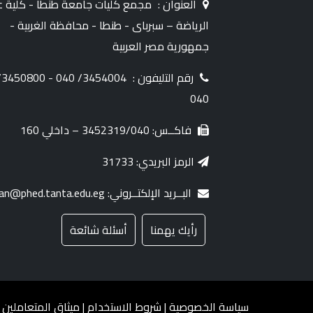
العنوان :
مجمع كليات جامعة طنطا - كلية ع
الرياضة – سبرباى - طنطا - محافظة الغربية -
جمهورية مصر العربية
رقم التليفون :
50800/
040
فاكــس: 3452319/040 – داخلي 160
الرمز البريدي: 31733
البــريد الإلكتــروني: dean@phed.tanta.edu.eg
رأيك يهمنا
أسئلة شائعة
سياسة الخصوصية
|
شروط الاستخدام
|
ميثاق المتعاملين