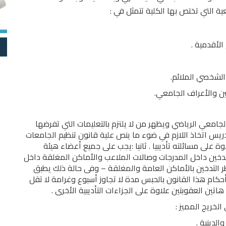
 التي تختص بها الكلية تتمثل في :
الأقدمية .
الشخصي الملائم.
ين والأعراف الجامعي.
جامعي الرياضي ويظهر من لا يلتزم بالتعليمات التي تفرضها
ريس اتخاذ اللازم في ضوء ما ينص علية قانون تنظيم الجامعات
وة على مسائلته تأديبيا . ثانيا :يجب على جميع أعضاء هيئة
تدخين داخل المدرجات وصالات الملاعب والأماكن المغلقة داخل
لا بالقانون رقم 52لسنه 1981 بشأن خطر التدخين بالأماكن العامة والمغلقة – وفى حالة ذلك يطبق
خالف أحكام هذا القانون بالحبس مدة لا تجاوز أسبوع وغرامة لا تقل
تين العقوبتين علاوة على الجزاءات التأديبية الأخرى .
الخريج المميز :
لدينية .