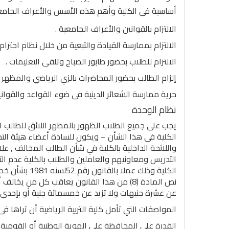
أساسية فى الكلية وأهم هذه الأسس والأعراف الجامعية
الالتزام بالقوانين والأعراف الجامعية .
الالتزام بممارسة القيادة والتبعية من خلال نظام احترام 
الالتزام للطلاب بحضور طابور الصباح وتلقى التعليمات .
إلزام الطالب بحضور المحاضرات بالزي الرياضي والمظهر 
حرية ممارسة الشعائر الدينية فى ضوء القواعد والقوان
نظام الوحدة
يجب على جميع الطلاب الظهور بالمظهر اللائق للطالب ال
الكلية فى هذا الشأن – ويكون للسادة أعضاء هيئة التد
واللائحة الداخلية بالكلية في شأن الطالب المخالف , علا
التدريس ومعاونيهم والعاملين والطلاب بالكلية عدم ال
الكلية وذلك عم
نص المادة (8) من هذا القانون يعاقب كل من ي
عن عشرة جنيهات ولا تزيد عن خمسمائة جنية أو بإحدى ها
المواصفات التي تأمل كلية التربية الرياضية أن تراها فى 
القدرة على المحافظة على الهوية الوطنية أو القومية وا