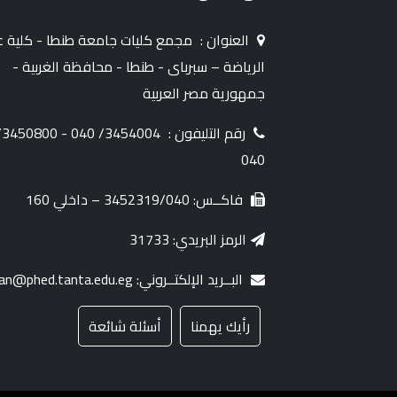
العنوان :
مجمع كليات جامعة طنطا - كلية ع
الرياضة – سبرباى - طنطا - محافظة الغربية -
جمهورية مصر العربية
رقم التليفون :
50800/
040
فاكــس: 3452319/040 – داخلي 160
الرمز البريدي: 31733
البــريد الإلكتــروني: dean@phed.tanta.edu.eg
رأيك يهمنا
أسئلة شائعة