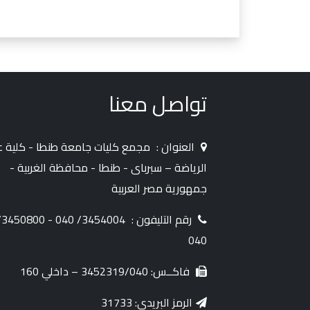
تواصل معنا
العنوان :
مجمع كليات جامعة طنطا - كلية ع
الرياضة – سبرباى - طنطا - محافظة الغربية -
جمهورية مصر العربية
رقم التليفون :
50800/
040
فاكــس: 3452319/040 – داخلي 160
الرمز البريدي: 31733