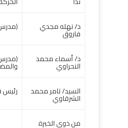
ندا
الحركة 
د/ نهله مجدي
(مدرس 
فاروق
د/ أسماء محمد
(مدرس 
النحراوي
والمضم
السيد/ تامر محمد
رئيس ق
الشرقاوي
من ذوي الخبرة