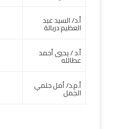
أ.د/ السيد عبد
العظيم دربالة
أ.د / يحيي أحمد
عطالله
أ.م.د/ أمل حلمي
الجمل