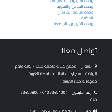
وحدة تكنولوجيا المعلومات
وحدة القياس والتقويم
وحدة متابعة الخريجين
المكتبة
وحدة الخريجين بالجامعة
تواصل معنا
العنوان :
مجمع كليات جامعة طنطا - كلية علوم
الرياضة – سبرباى - طنطا - محافظة الغربية -
جمهورية مصر العربية
رقم التليفون :
3454004/ 040 - 3450800/
040
فاكــس: 3452319/040 – داخلي 160