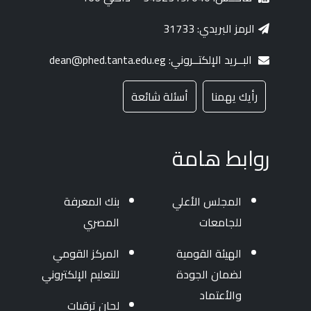
الرمز البريدي: 31733
البــريد الإلكتــروني: dean@phed.tanta.edu.eg
رأيك يهمنا
أسئلة شائعة
روابط هامة
المجلس الأعلي
بنك المعرفة
للجامعات
المصري
الهيئة القومية
المركز القومي
لضمان الجودة
للتعليم الإلكتروني
والأعتماد
لجان ترقيات