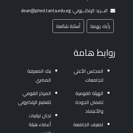
البــريد الإلكتــروني: dean@phed.tanta.edu.eg
رأيك يهمنا
أسئلة شائعة
روابط هامة
المجلس الأعلي
بنك المعرفة
للجامعات
المصري
الهيئة القومية
المركز القومي
لضمان الجودة
للتعليم الإلكتروني
والأعتماد
لجان ترقيات
تصنيف الجامعة
أعضاء هيئة