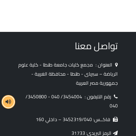
تواصل معنا
العنوان :
مجمع كليات جامعة طنطا - كلية علوم
الرياضة – سبرباى - طنطا - محافظة الغربية -
جمهورية مصر العربية
رقم التليفون :
3454004/ 040 - 3450800/
040
فاكــس: 3452319/040 – داخلي 160
الرمز البريدي: 31733