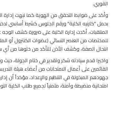
الفوري.
وأكد على ضوابط التحقق من الهوية كما نبهت إدارة الك
بحمل "كارنيه الكلية" ورقم الجلوس كشرط أساسي لدخول
المنتقبات، أكدت إدارة الكلية على ضرورة كشف الوجه عن
للمختصات من العنصر النسائي (عضوات الكنترول أو المل
انتحال الصفة، وكشف الأذن للتأكد من خلوها من أي 
واخيرا قدم سيادته شكر وتقدير في ختام الجولة، حيث وج
القائمين على أعمال الامتحانات من أعضاء هيئة التدريس
جهودهم المبذولة في التنظيم والإعداد، مؤكداً أن إدارة ا
امتحانية منضبطة وآمنة، متمنياً لجميع طلاب الكلية التو