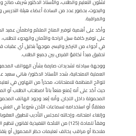
لشئون التعليم والطلاب، والأستاذ الدكتور شريف صالح وكي
والبحوث، بحضور عدد من السادة أعضاء هيئة التدريس ور
والمراقبة.
وأكد على أهمية توفير المناخ الملائم واطمأن عميد الكل
على توفير كافة سبل الراحة والأمان والهدوء للطلاب، ب
في أجواء من التركيز واليسر، موجهاً بتذليل أي عقبات 
تحقيق مبدأ تكافؤ الفرص بين جميع الطلاب.
ووجهة سيادته تشديدات صارمة بشأن الهواتف المحمول
العملية الامتحانية، شدد الأستاذ الدكتور/ هاني سعيد عم
للوائح المنظمة للامتحانات، محذراً من التهاون في تعل
حيث أكد على أنه يُمنع منعاً باتاً اصطحاب الطلاب أو ا
المحمولة داخل اللجان. وأنه يُعد وجود الهاتف المحم
مغلقاً) أو استخدامه لسماعات الأذن شروعاً في الغش، 
وإلغاء امتحانه، وإحالته لمجلس التأديب لتطبيق العقوب
وفقاً للمادة (125) من اللائحة التنفيذية لقانون
ملاحظ أو مراقب يخالف تعليمات حظر المحمول أو يتقا