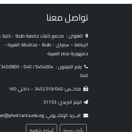
تواصل معنا
العنوان :
مجمع كليات جامعة طنطا - كلية ع
الرياضة – سبرباى - طنطا - محافظة الغربية -
جمهورية مصر العربية
رقم التليفون :
50800/
040
فاكــس: 3452319/040 – داخلي 160
الرمز البريدي: 31733
البــريد الإلكتــروني: dean@phed.tanta.edu.eg
رأيك يهمنا
أسئلة شائعة