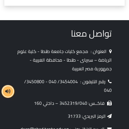
تواصل معنا
العنوان :
مجمع كليات جامعة طنطا - كلية علوم
الرياضة – سبرباى - طنطا - محافظة الغربية -
جمهورية مصر العربية
رقم التليفون :
3454004/ 040 - 3450800/
040
فاكــس: 3452319/040 – داخلي 160
الرمز البريدي: 31733