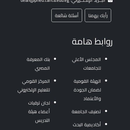
البــريد الإلكتــروني: dean@phed.tanta.edu.eg
رأيك يهمنا
أسئلة شائعة
روابط هامة
المجلس الأعلي
بنك المعرفة
للجامعات
المصري
الهيئة القومية
المركز القومي
لضمان الجودة
للتعليم الإلكتروني
والأعتماد
لجان ترقيات
تصنيف الجامعة
أعضاء هيئة
التدريس
أكاديمية البحث