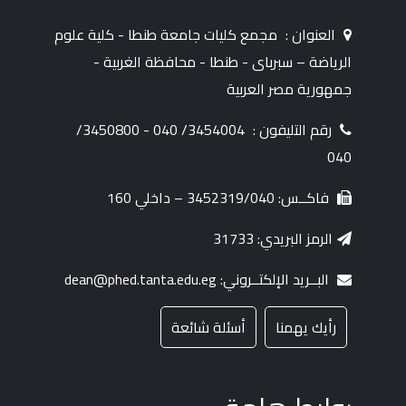
العنوان :
مجمع كليات جامعة طنطا - كلية علوم
الرياضة – سبرباى - طنطا - محافظة الغربية -
جمهورية مصر العربية
رقم التليفون :
3454004/ 040 - 3450800/
040
فاكــس: 3452319/040 – داخلي 160
الرمز البريدي: 31733
البــريد الإلكتــروني: dean@phed.tanta.edu.eg
رأيك يهمنا
أسئلة شائعة